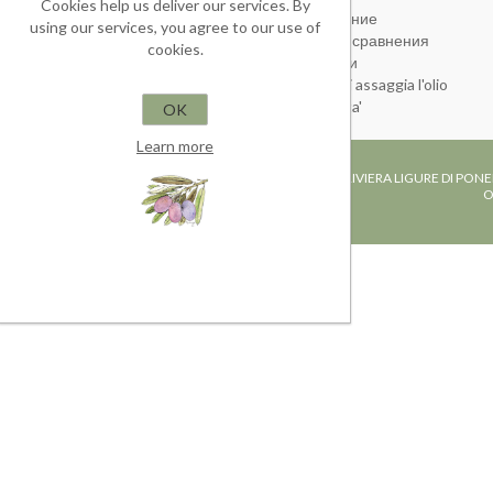
Cookies help us deliver our services. By
Vendita
Последние
using our services, you agree to our use of
Список сравнения
cookies.
Новинки
ookies
Come si assaggia l'olio
Curiosita'
OK
Learn more
FRANTOIO IN TOIRANO, RIVIERA LIGURE DI PONE
O