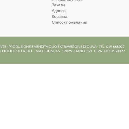
Заказы
Адреса
Корзина
Список пожеланий
NTE - PRODUZIONE E VENDITA OLIO EXTRAVERGINE DI OLIVA - TEL: 019 668027
LEIFICIO POLLA S.R.L. - VIA GHILINI, 46 - 17025 LOANO (SV) - P.IVA 00110580099