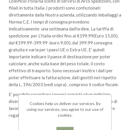
L’oleificio Polla ha scelto di servirsi di Arco Spedizioni, con
filiali in tutta Italia .I prodotti sono confezionati
direttamente dalla Nostra azienda, utilizzando imballaggi a
Norma C.E. I tempi di consegna prevedono
indicativamente una settimana dall'ordine. La tariffa di
spedizione per L’Italia ordini fino al €199.99(Euro 15,00),
dal €199.99-399.99 (euro 9,00), dal 399.99 consegna
gratuita e varia per i paesi UE o Extra UE. E’ quindi
importante indicare il paese di destinazione per poter
calcolare, anche sulla base del peso totale, il costo
effettivo di trasporto. Sono necessari inoltre i dati per
poter effettuare la fatturazione, dati gestiti nel rispetto
della L. 196/2003 (vedi sopra) , compreso il codice fiscale.
E’ possibile recapitare i propri acquisti ad un indirizzo
diverso da quello di fatturazione, ad esempio sul posto di
Cookies help us deliver our services. By
lavoro o presso parenti o conoscenti, ma anche per fare
using our services, you agree to our use of
cookies.
regali sia privati che aziendali.