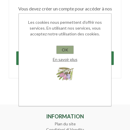
Vous devez créer un compte pour accéder à nos
services, être informé sur l'état de vos
Les cookies nous permettent d'offrir nos
commandes et en garder la trace. Si vous
services. En utilisant nos services, vous
possédez déjà un email et un mot de passe,
acceptez notre utilisation des cookies.
identifiez vous dans l'autre partie.
OK
En savoir plus
INFORMATION
Plan du site
Condizioni di Vendita