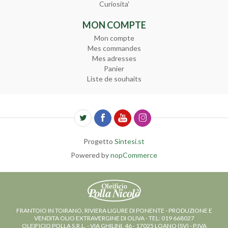
Curiosita'
MON COMPTE
Mon compte
Mes commandes
Mes adresses
Panier
Liste de souhaits
Progetto
Sintesi.st
Powered by
nopCommerce
FRANTOIO IN TOIRANO, RIVIERA LIGURE DI PONENTE - PRODUZIONE E
VENDITA OLIO EXTRAVERGINE DI OLIVA - TEL: 019 668027
OLEIFICIO POLLA S.R.L. - VIA GHILINI, 46 - 17025 LOANO (SV) - P.IVA