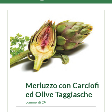
Merluzzo con Carciofi
ed Olive Taggiasche
commenti (0)
Tags:
merluzzo
,
olive taggiasche
,
carciofi
,
pesce