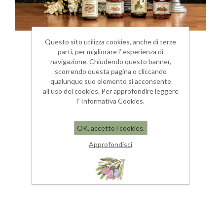
Questo sito utilizza cookies, anche di terze
parti, per migliorare l’ esperienza di
navigazione. Chiudendo questo banner,
scorrendo questa pagina o cliccando
qualunque suo elemento si acconsente
all’uso dei cookies. Per approfondire leggere
CONFEZIONE REGALO "FEI"
l’ Informativa Cookies.
Confezione Regalo
OK, accetto i cookies.
€ 35,10
Approfondisci