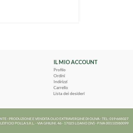
IL MIO ACCOUNT
Profilo
Ordini
Indirizzi
Carrello
Lista dei desideri
NTE - PRODUZIONE E VENDITA OLIO EXTRAVERGINE DI OLIVA - TEL: 019 668027
LEIFICIO POLLA S.R.L. - VIA GHILINI, 46 - 17025 LOANO (SV) - P.IVA 00110580099