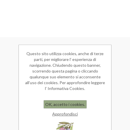
INFORMAZIONI
Questo sito utilizza cookies, anche di terze
Mappa del sito
parti, per migliorare l’ esperienza di
Condizioni di Vendita
navigazione. Chiudendo questo banner,
Spedizioni
scorrendo questa pagina o cliccando
Privacy
qualunque suo elemento si acconsente
Informativa Cookies
all’uso dei cookies. Per approfondire leggere
Note Legali
l’ Informativa Cookies.
SERVIZIO CLIENTI
OK, accetto i cookies.
Cerca
Ultimi prodotti visti
Approfondisci
Confronta i prodotti
I nuovi prodotti
Come si assaggia l'olio