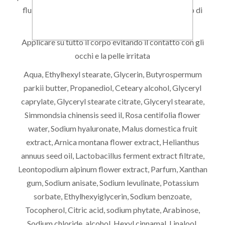
fluido tonificante è perfetto e delicato su ogni tipo di
pelle. Si consiglia un uso quotidiano.
Applicare su tutto il corpo evitando il contatto con gli
occhi e la pelle irritata
Aqua, Ethylhexyl stearate, Glycerin, Butyrospermum
parkii butter, Propanediol, Ceteary alcohol, Glyceryl
caprylate, Glyceryl stearate citrate, Glyceryl stearate,
Simmondsia chinensis seed il, Rosa centifolia flower
water, Sodium hyaluronate, Malus domestica fruit
extract, Arnica montana flower extract, Helianthus
annuus seed oil, Lactobacillus ferment extract filtrate,
Leontopodium alpinum flower extract, Parfum, Xanthan
gum, Sodium anisate, Sodium levulinate, Potassium
sorbate, Ethylhexyiglycerin, Sodium benzoate,
Tocopherol, Citric acid, sodium phytate, Arabinose,
Sodium chloride, alcohol, Hexyl cinnamal, Linalool,