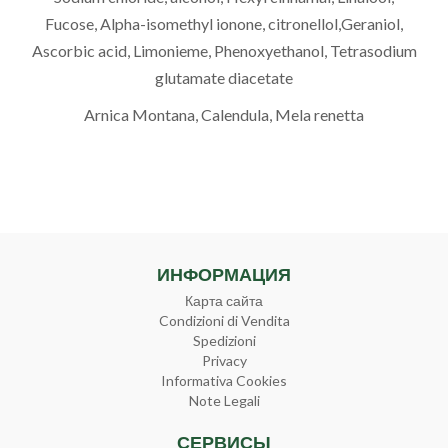
Fucose, Alpha-isomethyl ionone, citronellol,Geraniol,
Ascorbic acid, Limonieme, Phenoxyethanol, Tetrasodium
glutamate diacetate
Arnica Montana
,
Calendula
,
Mela renetta
ИНФОРМАЦИЯ
Карта сайта
Condizioni di Vendita
Spedizioni
Privacy
Informativa Cookies
Note Legali
СЕРВИСЫ