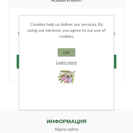
НОВЫЙ КЛИЕНТ
Вы сможете совершать покупки быстрее, а
Cookies help us deliver our services. By
также отслеживать Ваши заказы, если Вы
using our services, you agree to our use of
потратите немного времени на регистрацию
cookies.
в нашем магазине.
OK
Learn more
ИНФОРМАЦИЯ
Карта сайта